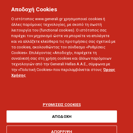
Αποδοχή Cookies
Ο ιστότοπος www.generali.gr χρησιμοποιεί cookies ή
άλλες παρόμοιες τεχνολογίες, με σκοπό τη σωστή
λειτουργία του (functional cookies). Ο ιστότοπος σας
παρέχει τον μηχανισμό ώστε να μπορείτε να επιλέγετε
και να αλλάζετε ελεύθερα τις προτιμήσεις σας σχετικά με
τα cookies, ακολουθώντας τον σύνδεσμο «Ρυθμίσεις
Cookies». Επιλέγοντας «Αποδοχή», παρέχετε τη
συναίνεσή σας στη χρήση cookies και άλλων παρόμοιων
τεχνολογιών από την Generali Hellas A.A.E., σύμφωνα με
την «Πολιτική Cookies» που περιλαμβάνεται στους
Όρους
LIFE IN MOTION
Χρήσης
Φόβος οδήγησης &
αμαξοφοβία: Πώς να τα
ΡΥΘΜΙΣΕΙΣ COOKIES
αντιμετωπίσετε
ΑΠΟΔΟΧΗ
ΑΠΟΡΡΙΨΗ