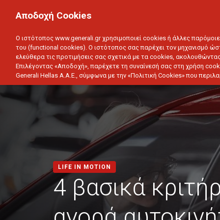
ΙΔΙΩΤΗΣ
ΕΠΙΧΕΙΡΗΣΗ
Αποδοχή Cookies
ΥΓΕΙΑ
ΑΥΤΟΚΙΝΗΤΟ
ΣΠΙΤΙ
ΑΠΟΤΑΜ
Ο ιστότοπος www.generali.gr χρησιμοποιεί cookies ή άλλες παρόμοι
του (functional cookies). Ο ιστότοπος σας παρέχει τον μηχανισμό ώσ
ελεύθερα τις προτιμήσεις σας σχετικά με τα cookies, ακολουθώντας
Επιλέγοντας «Αποδοχή», παρέχετε τη συναίνεσή σας στη χρήση cook
Generali Hellas A.A.E., σύμφωνα με την «Πολιτική Cookies» που περι
LIFE IN MOTION
4 βασικά κριτήρ
αγορά αυτοκινή