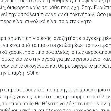
ι να κοιτάξετε είναι η βαθμολογία ασφάλειας, η
ίς, διαφορετικούς σε κάθε περιοχή. Στην Ευρώπ
λογεί την ασφάλεια των νέων αυτοκινήτων. Όσο μ
ερο είναι συνολικά είναι το αυτοκίνητο.
τερα σημαντική για εσάς, αναζητήστε συγκεκριμέ
ί να είναι από τα πιο στοιχειώδη έως τα πιο προ
ικά χαρακτηριστικά ασφαλείας, όπως αερόσακου
 όμως είστε στην αγορά για μεταχειρισμένο, καλ
 εάν είστε οικογένεια και θα μεταφέρετε μικρά π
την ύπαρξη ISOfix.
ητα προσφέρουν και πιο προηγμένα χαρακτηριστι
εκρής γωνίας ορατότητας, προσαρμοστικό έλεγχ
τα οποία ίσως θα θέλατε να λάβετε υπόψιν αν η
αμβάνουν ακόμα και έλεγχο της μηχανής και των