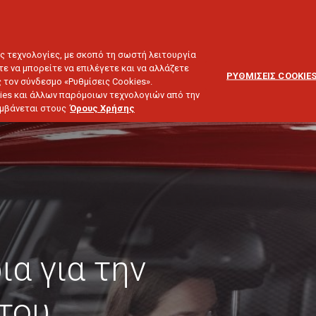
ΕΞΥΠΗΡΕΤΗΣΗ
ΔΙΚΤΥΟ
BLOG
ΠΕΛΑΤΩΝ
ΣΥΝΕΡΓΑΤΩΝ
ΙΕΥΣΗ & ΕΠΕΝΔΥΣΕΙΣ
ΤΑΞΙΔΙ
ΣΚΑΦΟΣ
ΑΣΤΙΚΗ ΕΥΘΥΝΗ
ες τεχνολογίες, με σκοπό τη σωστή λειτουργία
τε να μπορείτε να επιλέγετε και να αλλάζετε
ΡΥΘΜΙΣΕΙΣ COOKIE
 τον σύνδεσμο «Ρυθμίσεις Cookies».
ies και άλλων παρόμοιων τεχνολογιών από την
λαμβάνεται στους
Όρους Χρήσης
ια για την
του