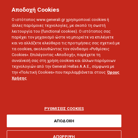
Αποδοχή Cookies
Ο ιστότοπος www.generali.gr χρησιμοποιεί cookies ή
άλλες παρόμοιες τεχνολογίες, με σκοπό τη σωστή
λειτουργία του (functional cookies). Ο ιστότοπος σας
παρέχει τον μηχανισμό ώστε να μπορείτε να επιλέγετε
και να αλλάζετε ελεύθερα τις προτιμήσεις σας σχετικά με
Ιδιωτική
Ασφάλεια
τα cookies, ακολουθώντας τον σύνδεσμο «Ρυθμίσεις
Cookies». Επιλέγοντας «Αποδοχή», παρέχετε τη
Υγείας
συναίνεσή σας στη χρήση cookies και άλλων παρόμοιων
τεχνολογιών από την Generali Hellas A.A.E., σύμφωνα με
την «Πολιτική Cookies» που περιλαμβάνεται στους
Όρους
Χρήσης
ΡΥΘΜΙΣΕΙΣ COOKIES
ΑΠΟΔΟΧΗ
ΥΠΟΛΟΓΙΣΕ ΤΑ ΑΣΦΑΛΙΣΤΡΑ
ΑΠΟΡΡΙΨΗ