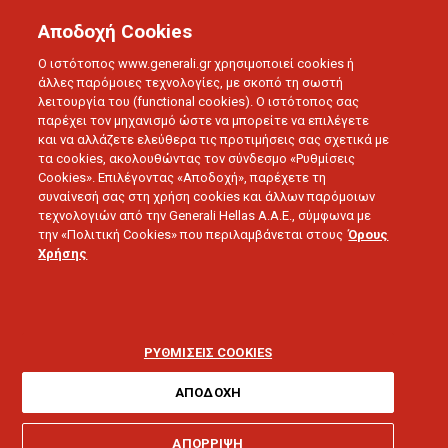
Αποδοχή Cookies
Ο ιστότοπος www.generali.gr χρησιμοποιεί cookies ή
άλλες παρόμοιες τεχνολογίες, με σκοπό τη σωστή
Η ΕΤΑΙΡΙΑ
LIFE STORIES
λειτουργία του (functional cookies). Ο ιστότοπος σας
παρέχει τον μηχανισμό ώστε να μπορείτε να επιλέγετε
Η ΙΣΤΟΡΙΚΗ ΑΝΑΔΡΟΜΗ ΤΗΣ ΑΣΦΑΛΕΙΑΣ ΓΙΑ ΤΟ ΧΑΛΑΖΙ
και να αλλάζετε ελεύθερα τις προτιμήσεις σας σχετικά με
τα cookies, ακολουθώντας τον σύνδεσμο «Ρυθμίσεις
Cookies». Επιλέγοντας «Αποδοχή», παρέχετε τη
Η ιστορική
συναίνεσή σας στη χρήση cookies και άλλων παρόμοιων
τεχνολογιών από την Generali Hellas A.A.E., σύμφωνα με
την «Πολιτική Cookies» που περιλαμβάνεται στους
Όρους
αναδρομή της
Χρήσης
ασφάλειας για το
χαλάζι
ΡΥΘΜΙΣΕΙΣ COOKIES
ΑΠΟΔΟΧΗ
Η γεωργία ήταν πάντα εκτεθειμένη σε φυσικές
καταστροφές, ικανές να καταστρέψουν τη
ΑΠΟΡΡΙΨΗ