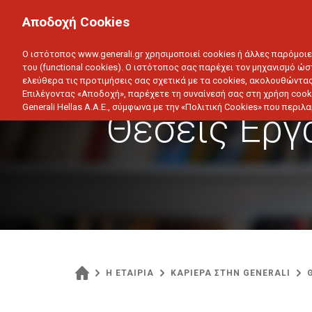
ΙΔΙΩΤΗΣ
ΕΠΙΧΕΙΡΗΣΗ
Αποδοχή Cookies
ΥΓΕΙΑ
ΑΥΤΟΚΙΝΗΤΟ
ΣΠΙΤΙ
ΑΠΟΤΑΜ
Ο ιστότοπος www.generali.gr χρησιμοποιεί cookies ή άλλες παρόμοι
του (functional cookies). Ο ιστότοπος σας παρέχει τον μηχανισμό ώσ
ελεύθερα τις προτιμήσεις σας σχετικά με τα cookies, ακολουθώντας
Επιλέγοντας «Αποδοχή», παρέχετε τη συναίνεσή σας στη χρήση cook
Generali Hellas A.A.E., σύμφωνα με την «Πολιτική Cookies» που περι
Θέσεις Εργ
Η ΕΤΑΙΡΙΑ
ΚΑΡΙΕΡΑ ΣΤΗΝ GENERALI