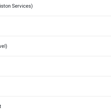
iston Services)
vel)
t