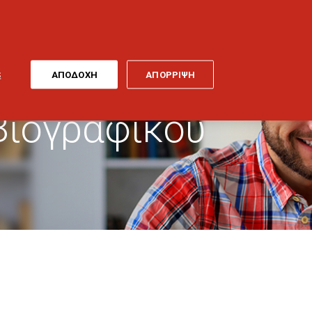
ONLINE
MY
EL
ΠΛΗΡΩΜΗ
GENERALI
ΕΡΓΑ ΤΕΧΝΗΣ
ΠΟΔΗΛΑΤΟ
S
ΑΠΟΔΟΧΗ
ΑΠΟΡΡΙΨΗ
Βιογραφικού