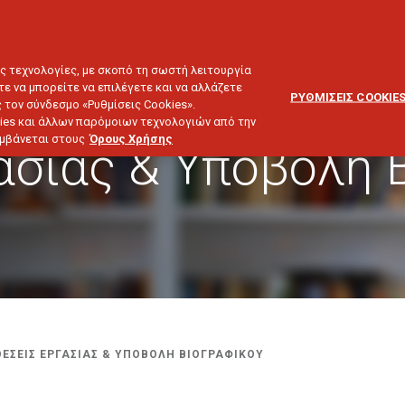
ΕΞΥΠΗΡΕΤΗΣΗ
ΔΙΚΤΥΟ
BLOG
ΠΕΛΑΤΩΝ
ΣΥΝΕΡΓΑΤΩΝ
ΙΕΥΣΗ & ΕΠΕΝΔΥΣΕΙΣ
ΤΑΞΙΔΙ
ΣΚΑΦΟΣ
ΑΣΤΙΚΗ ΕΥΘΥΝΗ
ες τεχνολογίες, με σκοπό τη σωστή λειτουργία
τε να μπορείτε να επιλέγετε και να αλλάζετε
ΡΥΘΜΙΣΕΙΣ COOKIE
 τον σύνδεσμο «Ρυθμίσεις Cookies».
ies και άλλων παρόμοιων τεχνολογιών από την
λαμβάνεται στους
Όρους Χρήσης
ασίας & Υποβολή 
ΘΕΣΕΙΣ ΕΡΓΑΣΙΑΣ & ΥΠΟΒΟΛΗ ΒΙΟΓΡΑΦΙΚΟΥ