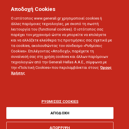
Αποδοχή Cookies
Ο ιστότοπος www.generali.gr χρησιμοποιεί cookies ή
άλλες παρόμοιες τεχνολογίες, με σκοπό τη σωστή
λειτουργία του (functional cookies). Ο ιστότοπος σας
παρέχει τον μηχανισμό ώστε να μπορείτε να επιλέγετε
και να αλλάζετε ελεύθερα τις προτιμήσεις σας σχετικά με
τα cookies, ακολουθώντας τον σύνδεσμο «Ρυθμίσεις
GENERALI NEWS
Cookies». Επιλέγοντας «Αποδοχή», παρέχετε τη
Συνεντεύξεις
συναίνεσή σας στη χρήση cookies και άλλων παρόμοιων
τεχνολογιών από την Generali Hellas A.A.E., σύμφωνα με
την «Πολιτική Cookies» που περιλαμβάνεται στους
Όρους
Χρήσης
ΡΥΘΜΙΣΕΙΣ COOKIES
ΤΑ ΝΕΑ ΤΗΣ GENERALI
ΣΥΝΕΝΤΕΥΞΕΙΣ
ΑΠΟΔΟΧΗ
ΑΠΟΡΡΙΨΗ