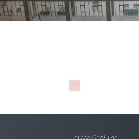
1
Ακολούθησέ μας