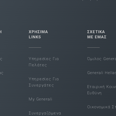
Η
ΧΡΗΣΙΜΑ
ΣΧΕΤΙΚΑ
LINKS
ΜΕ ΕΜΑΣ
ας
Υπηρεσίες Για
Όμιλος Genera
Πελάτες
ας
Generali Hella
Υπηρεσίες Για
Συνεργάτες
Εταιρική Κοι
Ευθύνη
My Generali
Οικονομικά Σ
Συνεργαζόμενα