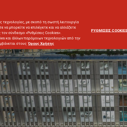
ΕΞΥΠΗΡΕΤΗΣΗ
ΔΙΚΤΥΟ
BLOG
ΠΕΛΑΤΩΝ
ΣΥΝΕΡΓΑΤΩΝ
ΙΕΥΣΗ & ΕΠΕΝΔΥΣΕΙΣ
ΤΑΞΙΔΙ
ΣΚΑΦΟΣ
ΑΣΤΙΚΗ ΕΥΘΥΝΗ
ες τεχνολογίες, με σκοπό τη σωστή λειτουργία
τε να μπορείτε να επιλέγετε και να αλλάζετε
ΡΥΘΜΙΣΕΙΣ COOKIE
 τον σύνδεσμο «Ρυθμίσεις Cookies».
ies και άλλων παρόμοιων τεχνολογιών από την
λαμβάνεται στους
Όρους Χρήσης