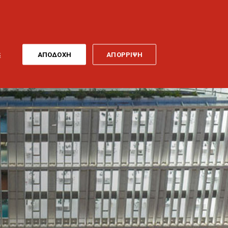
ONLINE
MY
EL
ΠΛΗΡΩΜΗ
GENERALI
ΕΡΓΑ ΤΕΧΝΗΣ
ΠΟΔΗΛΑΤΟ
S
ΑΠΟΔΟΧΗ
ΑΠΟΡΡΙΨΗ