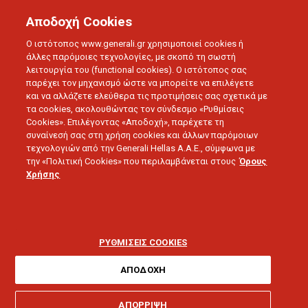
Αποδοχή Cookies
Ο ιστότοπος www.generali.gr χρησιμοποιεί cookies ή
άλλες παρόμοιες τεχνολογίες, με σκοπό τη σωστή
λειτουργία του (functional cookies). Ο ιστότοπος σας
παρέχει τον μηχανισμό ώστε να μπορείτε να επιλέγετε
και να αλλάζετε ελεύθερα τις προτιμήσεις σας σχετικά με
τα cookies, ακολουθώντας τον σύνδεσμο «Ρυθμίσεις
Τα Νέα της Generali
Cookies». Επιλέγοντας «Αποδοχή», παρέχετε τη
συναίνεσή σας στη χρήση cookies και άλλων παρόμοιων
τεχνολογιών από την Generali Hellas A.A.E., σύμφωνα με
την «Πολιτική Cookies» που περιλαμβάνεται στους
Όρους
Χρήσης
ΡΥΘΜΙΣΕΙΣ COOKIES
ΤΑ ΝΕΑ ΤΗΣ GENERALI
ΑΠΟΔΟΧΗ
ΑΠΟΡΡΙΨΗ