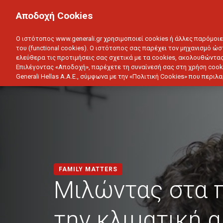
ΙΔΙΩΤΗΣ
ΕΠΙΧΕΙΡΗΣΗ
Αποδοχή Cookies
ΥΓΕΙΑ
ΑΥΤΟΚΙΝΗΤΟ
ΣΠΙΤΙ
ΑΠΟΤΑΜ
Ο ιστότοπος www.generali.gr χρησιμοποιεί cookies ή άλλες παρόμοι
του (functional cookies). Ο ιστότοπος σας παρέχει τον μηχανισμό ώσ
ελεύθερα τις προτιμήσεις σας σχετικά με τα cookies, ακολουθώντας
Επιλέγοντας «Αποδοχή», παρέχετε τη συναίνεσή σας στη χρήση cook
Generali Hellas A.A.E., σύμφωνα με την «Πολιτική Cookies» που περι
FAMILY MATTERS
Μιλώντας στα π
την κλιματική 