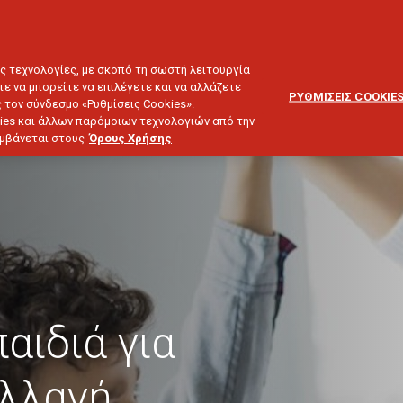
ΕΞΥΠΗΡΕΤΗΣΗ
ΔΙΚΤΥΟ
BLOG
ΠΕΛΑΤΩΝ
ΣΥΝΕΡΓΑΤΩΝ
ΙΕΥΣΗ & ΕΠΕΝΔΥΣΕΙΣ
ΤΑΞΙΔΙ
ΣΚΑΦΟΣ
ΑΣΤΙΚΗ ΕΥΘΥΝΗ
ες τεχνολογίες, με σκοπό τη σωστή λειτουργία
τε να μπορείτε να επιλέγετε και να αλλάζετε
ΡΥΘΜΙΣΕΙΣ COOKIE
 τον σύνδεσμο «Ρυθμίσεις Cookies».
ies και άλλων παρόμοιων τεχνολογιών από την
λαμβάνεται στους
Όρους Χρήσης
αιδιά για
αλλαγή