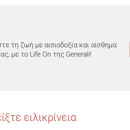
τε τη ζωή με αισιοδοξία και αίσθημα
ς, με το Life On της Generali!
ίξτε ειλικρίνεια