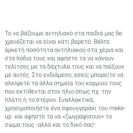
Το να βάζουμε αντηλιακό στα παιδιά μας δε
χρειάζεται να είναι κάτι βαρετό. Βάλτε
αρκετή ποσότητα αντηλιακού στα χέρια και
στα πόδια τους και αφήστε τα να κάνουν
τελίτσες με τα δάχτυλα τους και να παίξουν
με αυτές. Στο ενδιάμεσο, εσείς μπορείτε να
αλείψετε τα άλλα σημεία του κορμιού τους
που εκτίθενται στον ήλιο όπως πχ. την
πλάτη ή το στέρνο. Εναλλακτικά,
χρησιμοποιήστε ένα σφουγγαράκι του make-
up και αφήστε τα να «ζωγραφίσουν» το
σώμα τους -αλλά και το δικό σας!