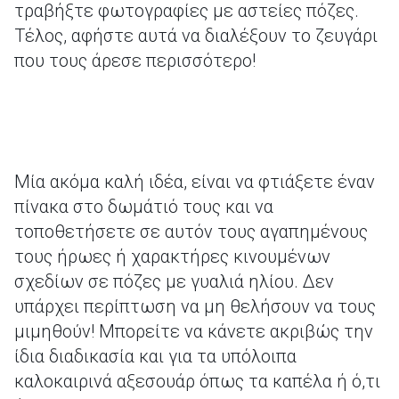
τραβήξτε φωτογραφίες με αστείες πόζες.
Τέλος, αφήστε αυτά να διαλέξουν το ζευγάρι
που τους άρεσε περισσότερο!
Μία ακόμα καλή ιδέα, είναι να φτιάξετε έναν
πίνακα στο δωμάτιό τους και να
τοποθετήσετε σε αυτόν τους αγαπημένους
τους ήρωες ή χαρακτήρες κινουμένων
σχεδίων σε πόζες με γυαλιά ηλίου. Δεν
υπάρχει περίπτωση να μη θελήσουν να τους
μιμηθούν! Μπορείτε να κάνετε ακριβώς την
ίδια διαδικασία και για τα υπόλοιπα
καλοκαιρινά αξεσουάρ όπως τα καπέλα ή ό,τι