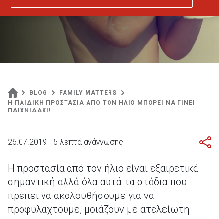
BLOG
FAMILY MATTERS
Η ΠΑΙΔΙΚΗ ΠΡΟΣΤΑΣΙΑ ΑΠΟ ΤΟΝ ΗΛΙΟ ΜΠΟΡΕΙ ΝΑ ΓΙΝΕΙ
ΠΑΙΧΝΙΔΑΚΙ!
26.07.2019 - 5 λεπτά ανάγνωσης
Η προστασία από τον ήλιο είναι εξαιρετικά
σημαντική αλλά όλα αυτά τα στάδια που
πρέπει να ακολουθήσουμε για να
προφυλαχτούμε, μοιάζουν με ατελείωτη