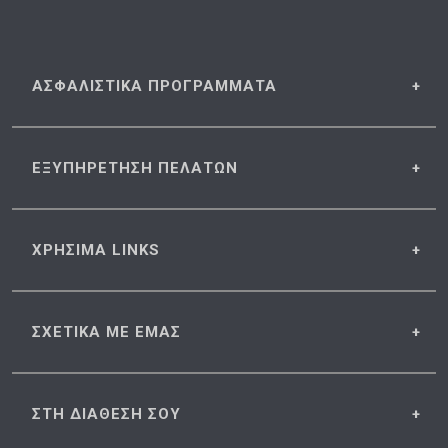
ΑΣΦΑΛΙΣΤΙΚΑ
ΠΡΟΓΡΑΜΜΑΤΑ
ΕΞΥΠΗΡΕΤΗΣΗ
ΠΕΛΑΤΩΝ
ΧΡΗΣΙΜΑ
LINKS
ΣΧΕΤΙΚΑ
ΜΕ ΕΜΑΣ
ΣΤΗ ΔΙΑΘΕΣΗ
ΣΟΥ