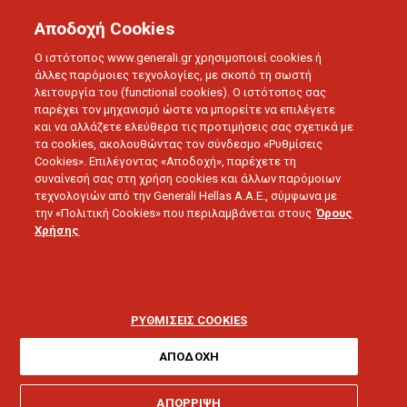
Αποδοχή Cookies
Ο ιστότοπος www.generali.gr χρησιμοποιεί cookies ή
άλλες παρόμοιες τεχνολογίες, με σκοπό τη σωστή
λειτουργία του (functional cookies). Ο ιστότοπος σας
παρέχει τον μηχανισμό ώστε να μπορείτε να επιλέγετε
και να αλλάζετε ελεύθερα τις προτιμήσεις σας σχετικά με
τα cookies, ακολουθώντας τον σύνδεσμο «Ρυθμίσεις
Cookies». Επιλέγοντας «Αποδοχή», παρέχετε τη
ΕΠΙΧΕΙΡΗΣΗ
συναίνεσή σας στη χρήση cookies και άλλων παρόμοιων
Αναγγελία ζημιάς
τεχνολογιών από την Generali Hellas A.A.E., σύμφωνα με
την «Πολιτική Cookies» που περιλαμβάνεται στους
Όρους
Χρήσης
ΡΥΘΜΙΣΕΙΣ COOKIES
ΑΠΟΔΟΧΗ
Θέλω βοήθεια για:
ΑΠΟΡΡΙΨΗ