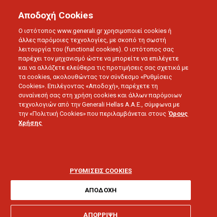
Αποδοχή Cookies
Ο ιστότοπος www.generali.gr χρησιμοποιεί cookies ή
άλλες παρόμοιες τεχνολογίες, με σκοπό τη σωστή
λειτουργία του (functional cookies). Ο ιστότοπος σας
παρέχει τον μηχανισμό ώστε να μπορείτε να επιλέγετε
και να αλλάζετε ελεύθερα τις προτιμήσεις σας σχετικά με
τα cookies, ακολουθώντας τον σύνδεσμο «Ρυθμίσεις
Cookies». Επιλέγοντας «Αποδοχή», παρέχετε τη
ΑΥΤΟΚΙΝΗΤΟ
συναίνεσή σας στη χρήση cookies και άλλων παρόμοιων
Μεταφορά με ταξί
τεχνολογιών από την Generali Hellas A.A.E., σύμφωνα με
την «Πολιτική Cookies» που περιλαμβάνεται στους
Όρους
Χρήσης
ΡΥΘΜΙΣΕΙΣ COOKIES
ΑΠΟΔΟΧΗ
Θέλω βοήθεια για:
ΑΠΟΡΡΙΨΗ