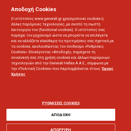
Αποδοχή Cookies
Ο ιστότοπος www.generali.gr χρησιμοποιεί cookies ή
άλλες παρόμοιες τεχνολογίες, με σκοπό τη σωστή
λειτουργία του (functional cookies). Ο ιστότοπος σας
παρέχει τον μηχανισμό ώστε να μπορείτε να επιλέγετε
και να αλλάζετε ελεύθερα τις προτιμήσεις σας σχετικά με
τα cookies, ακολουθώντας τον σύνδεσμο «Ρυθμίσεις
ΠΛΗΡΟΦΟΡΙΕΣ
Cookies». Επιλέγοντας «Αποδοχή», παρέχετε τη
Ασφάλιση
συναίνεσή σας στη χρήση cookies και άλλων παρόμοιων
τεχνολογιών από την Generali Hellas A.A.E., σύμφωνα με
την «Πολιτική Cookies» που περιλαμβάνεται στους
Όρους
Αυτοκινήτου
Χρήσης
ΡΥΘΜΙΣΕΙΣ COOKIES
ΑΠΟΔΟΧΗ
Θέλω βοήθεια για:
ΑΠΟΡΡΙΨΗ