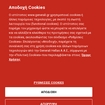
Αποδοχή Cookies
Ο ιστότοπος www.generali.gr χρησιμοποιεί cookies ή
άλλες παρόμοιες τεχνολογίες, με σκοπό τη σωστή
λειτουργία του (functional cookies). Ο ιστότοπος σας
παρέχει τον μηχανισμό ώστε να μπορείτε να επιλέγετε
ΠΛΗΡΟΦΟΡΙΕΣ
και να αλλάζετε ελεύθερα τις προτιμήσεις σας σχετικά με
Ατομικά
τα cookies, ακολουθώντας τον σύνδεσμο «Ρυθμίσεις
Cookies». Επιλέγοντας «Αποδοχή», παρέχετε τη
συναίνεσή σας στη χρήση cookies και άλλων παρόμοιων
Ασφαλιστήρια
τεχνολογιών από την Generali Hellas A.A.E., σύμφωνα με
την «Πολιτική Cookies» που περιλαμβάνεται στους
Όρους
Χρήσης
Υγείας
ΡΥΘΜΙΣΕΙΣ COOKIES
ΑΠΟΔΟΧΗ
Θέλω βοήθεια για:
ΑΠΟΡΡΙΨΗ