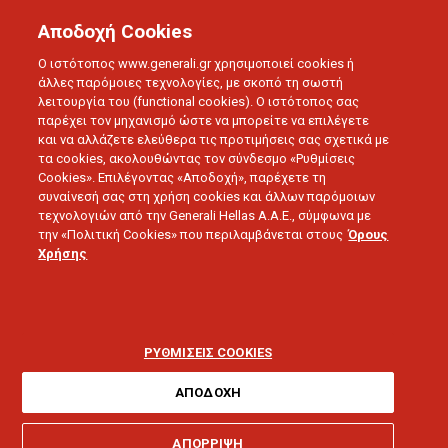
Αποδοχή Cookies
Ο ιστότοπος www.generali.gr χρησιμοποιεί cookies ή
άλλες παρόμοιες τεχνολογίες, με σκοπό τη σωστή
λειτουργία του (functional cookies). Ο ιστότοπος σας
παρέχει τον μηχανισμό ώστε να μπορείτε να επιλέγετε
και να αλλάζετε ελεύθερα τις προτιμήσεις σας σχετικά με
τα cookies, ακολουθώντας τον σύνδεσμο «Ρυθμίσεις
Cookies». Επιλέγοντας «Αποδοχή», παρέχετε τη
συναίνεσή σας στη χρήση cookies και άλλων παρόμοιων
τεχνολογιών από την Generali Hellas A.A.E., σύμφωνα με
την «Πολιτική Cookies» που περιλαμβάνεται στους
Όρους
ΔΕΛΤΙΑ ΤΥΠΟΥ
Χρήσης
Τα προγράμματα
ασφάλισης σε κώδικα
ΡΥΘΜΙΣΕΙΣ COOKIES
Braille
ΑΠΟΔΟΧΗ
ΑΠΟΡΡΙΨΗ