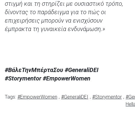
στιγμή και τη στηρίζει με ουσιαστικό τρόπο,
δίνοντας το παράδειγμα για το πώς οι
επιχειρήσεις μπορούν να ενισχύσουν
έμπρακτα τη γυναικεία ενδυνάμωση.»
#ΒάλεΤηνΜπέρταΣου #
GeneraliDEI
#
Storymentor
#
EmpowerWomen
Tags:
#EmpowerWomen
,
#GeneraliDEI
,
#Storymentor
,
#Gen
Hell