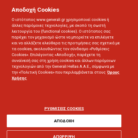
Αποδοχή Cookies
Ο ιστότοπος www.generali.gr χρησιμοποιεί cookies ή
άλλες παρόμοιες τεχνολογίες, με σκοπό τη σωστή
λειτουργία του (functional cookies). Ο ιστότοπος σας
BLOG
ΔΕΛΤΙΑ ΤΥΠΟΥ
παρέχει τον μηχανισμό ώστε να μπορείτε να επιλέγετε
Η GENERALI ΣΥΝΕΡΓΑΖΕΤΑΙ ΜΕ ΤΗΝ ΔΡ. ΑΓΓΕΛΙΚΗ
και να αλλάζετε ελεύθερα τις προτιμήσεις σας σχετικά με
ΚΟΣΜΟΠΟΥΛΟΥ ΚΑΙ ΤΟ STORYMENTOR ΣΤΟ ΠΛΑΙΣΙΟ ΤΗΣ
τα cookies, ακολουθώντας τον σύνδεσμο «Ρυθμίσεις
ΠΡΩΤΟΒΟΥΛΙΑΣ «ΒΑΛΕ ΤΗΝ ΜΠΕΡΤΑ ΣΟΥ»
Cookies». Επιλέγοντας «Αποδοχή», παρέχετε τη
συναίνεσή σας στη χρήση cookies και άλλων παρόμοιων
τεχνολογιών από την Generali Hellas A.A.E., σύμφωνα με
11.03.2025 - 5 λεπτά ανάγνωσης
την «Πολιτική Cookies» που περιλαμβάνεται στους
Όρους
Χρήσης
Η Generali
συνεργάζεται με την
ΡΥΘΜΙΣΕΙΣ COOKIES
ΑΠΟΔΟΧΗ
Δρ. Αγγελική
ΑΠΟΡΡΙΨΗ