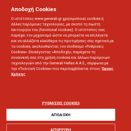
Αποδοχή Cookies
Ο ιστότοπος www.generali.gr χρησιμοποιεί cookies ή
άλλες παρόμοιες τεχνολογίες, με σκοπό τη σωστή
λειτουργία του (functional cookies). Ο ιστότοπος σας
παρέχει τον μηχανισμό ώστε να μπορείτε να επιλέγετε
και να αλλάζετε ελεύθερα τις προτιμήσεις σας σχετικά με
ΔΕΛΤΙΑ ΤΥΠΟΥ
τα cookies, ακολουθώντας τον σύνδεσμο «Ρυθμίσεις
Στον Καναδά, τη χώρα
Cookies». Επιλέγοντας «Αποδοχή», παρέχετε τη
συναίνεσή σας στη χρήση cookies και άλλων παρόμοιων
τεχνολογιών από την Generali Hellas A.A.E., σύμφωνα με
των συνθέσεων,
την «Πολιτική Cookies» που περιλαμβάνεται στους
Όρους
Χρήσης
πραγματοποιήθηκε το
ταξίδι επιβράβευσης
ΡΥΘΜΙΣΕΙΣ COOKIES
των συνεργατών της
ΑΠΟΔΟΧΗ
Generali – Αλάσκα ο
ΑΠΟΡΡΙΨΗ