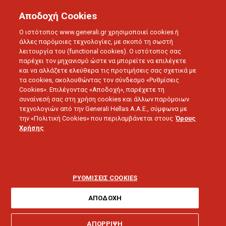
Αποδοχή Cookies
Ο ιστότοπος www.generali.gr χρησιμοποιεί cookies ή
άλλες παρόμοιες τεχνολογίες, με σκοπό τη σωστή
λειτουργία του (functional cookies). Ο ιστότοπος σας
παρέχει τον μηχανισμό ώστε να μπορείτε να επιλέγετε
και να αλλάζετε ελεύθερα τις προτιμήσεις σας σχετικά με
τα cookies, ακολουθώντας τον σύνδεσμο «Ρυθμίσεις
Cookies». Επιλέγοντας «Αποδοχή», παρέχετε τη
συναίνεσή σας στη χρήση cookies και άλλων παρόμοιων
τεχνολογιών από την Generali Hellas A.A.E., σύμφωνα με
την «Πολιτική Cookies» που περιλαμβάνεται στους
Όρους
ΔΕΛΤΙΑ ΤΥΠΟΥ
Χρήσης
Στα 30 λεπτά η οδική
βοήθεια της Generali σε
ΡΥΘΜΙΣΕΙΣ COOKIES
Αθήνα & Θεσσαλονίκη
ΑΠΟΔΟΧΗ
ΑΠΟΡΡΙΨΗ