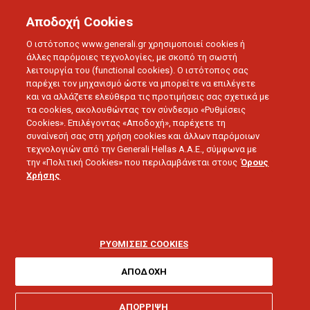
Αποδοχή Cookies
Ο ιστότοπος www.generali.gr χρησιμοποιεί cookies ή
άλλες παρόμοιες τεχνολογίες, με σκοπό τη σωστή
λειτουργία του (functional cookies). Ο ιστότοπος σας
BLOG
ΔΕΛΤΙΑ ΤΥΠΟΥ
παρέχει τον μηχανισμό ώστε να μπορείτε να επιλέγετε
και να αλλάζετε ελεύθερα τις προτιμήσεις σας σχετικά με
ΠΙΟ ΚΟΝΤΑ ΣΤΙΣ ΑΝΑΓΚΕΣ ΤΩΝ ΑΣΦΑΛΙΣΜΕΝΩΝ Η GENERALI
τα cookies, ακολουθώντας τον σύνδεσμο «Ρυθμίσεις
Cookies». Επιλέγοντας «Αποδοχή», παρέχετε τη
συναίνεσή σας στη χρήση cookies και άλλων παρόμοιων
23.07.2019 - 5 λεπτά ανάγνωσης
τεχνολογιών από την Generali Hellas A.A.E., σύμφωνα με
την «Πολιτική Cookies» που περιλαμβάνεται στους
Όρους
Χρήσης
Πιο κοντά στις
ανάγκες των
ΡΥΘΜΙΣΕΙΣ COOKIES
ασφαλισμένων η
ΑΠΟΔΟΧΗ
Generali
ΑΠΟΡΡΙΨΗ