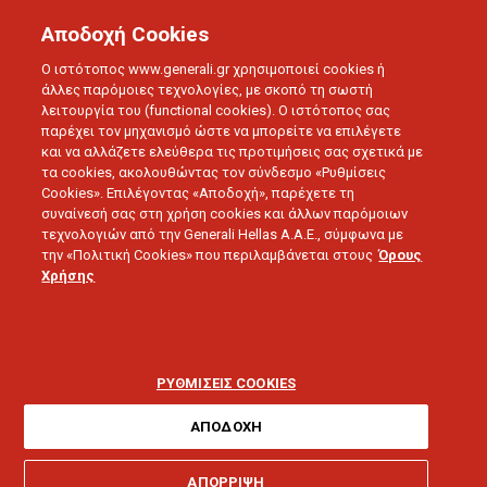
Αποδοχή Cookies
Ο ιστότοπος www.generali.gr χρησιμοποιεί cookies ή
άλλες παρόμοιες τεχνολογίες, με σκοπό τη σωστή
λειτουργία του (functional cookies). Ο ιστότοπος σας
BLOG
ΔΕΛΤΙΑ ΤΥΠΟΥ
παρέχει τον μηχανισμό ώστε να μπορείτε να επιλέγετε
GENERALI COMPLIANCE WEEK: H ΠΕΛΑΤΟΚΕΝΤΡΙΚΟΤΗΤΑ
και να αλλάζετε ελεύθερα τις προτιμήσεις σας σχετικά με
ΣΤΗΝ ΚΑΡΔΙΑ ΤΩΝ ΕΡΓΑΣΙΩΝ ΤΟΥ ΟΡΓΑΝΙΣΜΟΥ
τα cookies, ακολουθώντας τον σύνδεσμο «Ρυθμίσεις
Cookies». Επιλέγοντας «Αποδοχή», παρέχετε τη
συναίνεσή σας στη χρήση cookies και άλλων παρόμοιων
τεχνολογιών από την Generali Hellas A.A.E., σύμφωνα με
24.12.2024 - 5 λεπτά ανάγνωσης
την «Πολιτική Cookies» που περιλαμβάνεται στους
Όρους
Χρήσης
Generali Compliance
Week: H
ΡΥΘΜΙΣΕΙΣ COOKIES
Πελατοκεντρικότητα
ΑΠΟΔΟΧΗ
ΑΠΟΡΡΙΨΗ