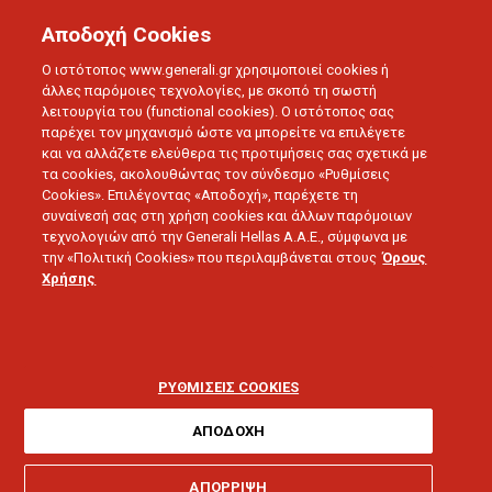
Αποδοχή Cookies
Ο ιστότοπος www.generali.gr χρησιμοποιεί cookies ή
άλλες παρόμοιες τεχνολογίες, με σκοπό τη σωστή
λειτουργία του (functional cookies). Ο ιστότοπος σας
BLOG
ΔΕΛΤΙΑ ΤΥΠΟΥ
παρέχει τον μηχανισμό ώστε να μπορείτε να επιλέγετε
Ο ΝΕΟΣ ΔΙΕΥΘΥΝΤΗΣ ΠΩΛΗΣΕΩΝ ΟΜΑΔΙΚΩΝ ΑΣΦΑΛΙΣΕΩΝ
και να αλλάζετε ελεύθερα τις προτιμήσεις σας σχετικά με
ΖΩΗΣ ΤΗΣ GENERALI
τα cookies, ακολουθώντας τον σύνδεσμο «Ρυθμίσεις
Cookies». Επιλέγοντας «Αποδοχή», παρέχετε τη
συναίνεσή σας στη χρήση cookies και άλλων παρόμοιων
τεχνολογιών από την Generali Hellas A.A.E., σύμφωνα με
03.07.2019 - 5 λεπτά ανάγνωσης
την «Πολιτική Cookies» που περιλαμβάνεται στους
Όρους
Χρήσης
Ο νέος Διευθυντής
Πωλήσεων Ομαδικών
ΡΥΘΜΙΣΕΙΣ COOKIES
Ασφαλίσεων Ζωής της
ΑΠΟΔΟΧΗ
ΑΠΟΡΡΙΨΗ