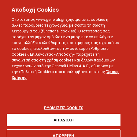
Αποδοχή Cookies
Ο ιστότοπος www.generali.gr χρησιμοποιεί cookies ή
άλλες παρόμοιες τεχνολογίες, με σκοπό τη σωστή
λειτουργία του (functional cookies). Ο ιστότοπος σας
παρέχει τον μηχανισμό ώστε να μπορείτε να επιλέγετε
και να αλλάζετε ελεύθερα τις προτιμήσεις σας σχετικά με
τα cookies, ακολουθώντας τον σύνδεσμο «Ρυθμίσεις
Cookies». Επιλέγοντας «Αποδοχή», παρέχετε τη
συναίνεσή σας στη χρήση cookies και άλλων παρόμοιων
τεχνολογιών από την Generali Hellas A.A.E., σύμφωνα με
την «Πολιτική Cookies» που περιλαμβάνεται στους
Όρους
ΔΕΛΤΙΑ ΤΥΠΟΥ
Χρήσης
Η Generali συγχαίρει τον
πρωταθλητή Ευρώπης,
ΡΥΘΜΙΣΕΙΣ COOKIES
Ανδρέα Βαζαίο!
ΑΠΟΔΟΧΗ
ΑΠΟΡΡΙΨΗ