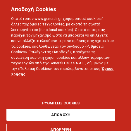
Αποδοχή Cookies
Ο ιστότοπος www.generali.gr χρησιμοποιεί cookies ή
άλλες παρόμοιες τεχνολογίες, με σκοπό τη σωστή
λειτουργία του (functional cookies). Ο ιστότοπος σας
παρέχει τον μηχανισμό ώστε να μπορείτε να επιλέγετε
και να αλλάζετε ελεύθερα τις προτιμήσεις σας σχετικά με
τα cookies, ακολουθώντας τον σύνδεσμο «Ρυθμίσεις
Cookies». Επιλέγοντας «Αποδοχή», παρέχετε τη
συναίνεσή σας στη χρήση cookies και άλλων παρόμοιων
τεχνολογιών από την Generali Hellas A.A.E., σύμφωνα με
ΔΕΛΤΙΑ ΤΥΠΟΥ
την «Πολιτική Cookies» που περιλαμβάνεται στους
Όρους
Η Generali στο 6ο
Χρήσης
Πανόραμα
Επιχειρηματικότητας &
ΡΥΘΜΙΣΕΙΣ COOKIES
Σταδιοδρομίας
ΑΠΟΔΟΧΗ
ΑΠΟΡΡΙΨΗ