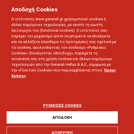
Αποδοχή Cookies
Ο ιστότοπος www.generali.gr χρησιμοποιεί cookies ή
άλλες παρόμοιες τεχνολογίες, με σκοπό τη σωστή
λειτουργία του (functional cookies). Ο ιστότοπος σας
παρέχει τον μηχανισμό ώστε να μπορείτε να επιλέγετε
και να αλλάζετε ελεύθερα τις προτιμήσεις σας σχετικά με
τα cookies, ακολουθώντας τον σύνδεσμο «Ρυθμίσεις
Cookies». Επιλέγοντας «Αποδοχή», παρέχετε τη
συναίνεσή σας στη χρήση cookies και άλλων παρόμοιων
τεχνολογιών από την Generali Hellas A.A.E., σύμφωνα με
την «Πολιτική Cookies» που περιλαμβάνεται στους
Όρους
Χρήσης
ΔΕΛΤΙΑ ΤΥΠΟΥ
Η Generali στηρίζει τα
παιδιά που έχουν ανάγκη
ΡΥΘΜΙΣΕΙΣ COOKIES
ΑΠΟΔΟΧΗ
ΑΠΟΡΡΙΨΗ