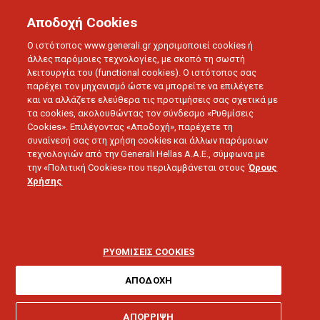
Αποδοχή Cookies
Ο ιστότοπος www.generali.gr χρησιμοποιεί cookies ή
άλλες παρόμοιες τεχνολογίες, με σκοπό τη σωστή
λειτουργία του (functional cookies). Ο ιστότοπος σας
παρέχει τον μηχανισμό ώστε να μπορείτε να επιλέγετε
και να αλλάζετε ελεύθερα τις προτιμήσεις σας σχετικά με
τα cookies, ακολουθώντας τον σύνδεσμο «Ρυθμίσεις
Cookies». Επιλέγοντας «Αποδοχή», παρέχετε τη
συναίνεσή σας στη χρήση cookies και άλλων παρόμοιων
τεχνολογιών από την Generali Hellas A.A.E., σύμφωνα με
την «Πολιτική Cookies» που περιλαμβάνεται στους
Όρους
ΔΕΛΤΙΑ ΤΥΠΟΥ
Χρήσης
Η Generali λανσάρει τη
νέα της καμπάνια στο
ΡΥΘΜΙΣΕΙΣ COOKIES
YouTube
ΑΠΟΔΟΧΗ
ΑΠΟΡΡΙΨΗ