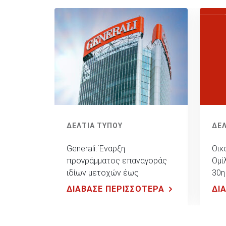
ΔΕΛΤΙΑ ΤΥΠΟΥ
ΔΕΛ
Generali: Έναρξη
Οικ
προγράμματος επαναγοράς
Ομί
ιδίων μετοχών έως
30η
συνολικού ποσού 500 εκ.
ΔΙΑΒΑΣΕ ΠΕΡΙΣΣΟΤΕΡΑ
ΔΙ
ευρώ