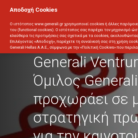
ΙΔΙΩΤΗΣ
ΕΠΙΧΕΙΡΗΣΗ
Αποδοχή Cookies
ΥΓΕΙΑ
ΑΥΤΟΚΙΝΗΤΟ
ΣΠΙΤΙ
ΑΠΟΤΑΜ
Ο ιστότοπος www.generali.gr χρησιμοποιεί cookies ή άλλες παρόμοι
του (functional cookies). Ο ιστότοπος σας παρέχει τον μηχανισμό ώσ
ελεύθερα τις προτιμήσεις σας σχετικά με τα cookies, ακολουθώντας
Επιλέγοντας «Αποδοχή», παρέχετε τη συναίνεσή σας στη χρήση cook
Generali Hellas A.A.E., σύμφωνα με την «Πολιτική Cookies» που περι
ΔΕΛΤΙΑ ΤΥΠΟΥ
Generali Ventrur
Όμιλος Generali
προχωράει σε μ
στρατηγική πρ
για την καινοτο