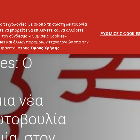
ΕΞΥΠΗΡΕΤΗΣΗ
ΔΙΚΤΥΟ
BLOG
ΠΕΛΑΤΩΝ
ΣΥΝΕΡΓΑΤΩΝ
ΙΕΥΣΗ & ΕΠΕΝΔΥΣΕΙΣ
ΤΑΞΙΔΙ
ΣΚΑΦΟΣ
ΑΣΤΙΚΗ ΕΥΘΥΝΗ
ες τεχνολογίες, με σκοπό τη σωστή λειτουργία
τε να μπορείτε να επιλέγετε και να αλλάζετε
ΡΥΘΜΙΣΕΙΣ COOKIE
 τον σύνδεσμο «Ρυθμίσεις Cookies».
ies και άλλων παρόμοιων τεχνολογιών από την
λαμβάνεται στους
Όρους Χρήσης
es: Ο
ια νέα
ωτοβουλία
μία, στον