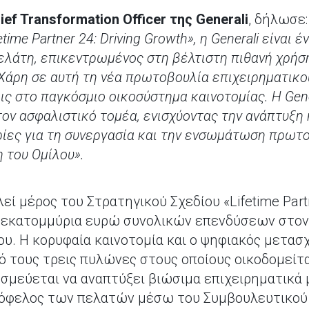
ief Transformation Officer της Generali
, δήλωσε
time Partner 24: Driving Growth», η Generali είναι 
ελάτη, επικεντρωμένος στη βέλτιστη πιθανή χρήσ
Χάρη σε αυτή τη νέα πρωτοβουλία επιχειρηματικο
 στο παγκόσμιο οικοσύστημα καινοτομίας. Η Gener
τον ασφαλιστικό τομέα, ενισχύοντας την ανάπτυξη
ρίες για τη συνεργασία και την ενσωμάτωση πρωτ
 του Ομίλου».
εί μέρος του Στρατηγικού Σχεδίου «Lifetime Partn
ισεκατομμύρια ευρώ συνολικών επενδύσεων στον
υ. Η κορυφαία καινοτομία και ο ψηφιακός μετασ
 τους τρεις πυλώνες στους οποίους οικοδομείτα
εσμεύεται να αναπτύξει βιώσιμα επιχειρηματικά 
 όφελος των πελατών μέσω του Συμβουλευτικού 