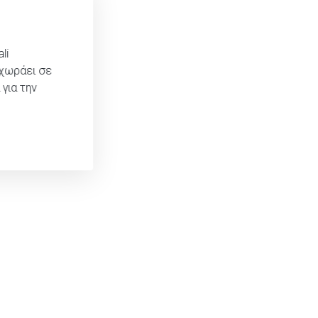
li
οχωράει σε
για την