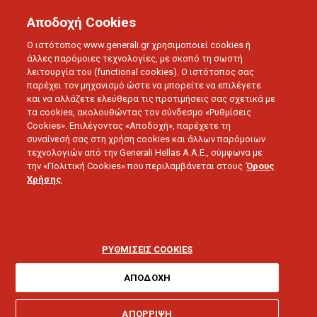
Αποδοχή Cookies
Ο ιστότοπος www.generali.gr χρησιμοποιεί cookies ή
άλλες παρόμοιες τεχνολογίες, με σκοπό τη σωστή
λειτουργία του (functional cookies). Ο ιστότοπος σας
παρέχει τον μηχανισμό ώστε να μπορείτε να επιλέγετε
και να αλλάζετε ελεύθερα τις προτιμήσεις σας σχετικά με
τα cookies, ακολουθώντας τον σύνδεσμο «Ρυθμίσεις
ΔΕΛΤΙΑ ΤΥΠΟΥ
Cookies». Επιλέγοντας «Αποδοχή», παρέχετε τη
Η Generali επιβράβευσε
συναίνεσή σας στη χρήση cookies και άλλων παρόμοιων
τεχνολογιών από την Generali Hellas A.A.E., σύμφωνα με
την «Πολιτική Cookies» που περιλαμβάνεται στους
Όρους
τους Συνεργάτες του
Χρήσης
Υβριδικού Δικτύου με
ένα πολυδιάστατο ταξίδι
ΡΥΘΜΙΣΕΙΣ COOKIES
εμπειρίας στη
ΑΠΟΔΟΧΗ
ΑΠΟΡΡΙΨΗ