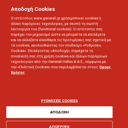
Αποδοχή Cookies
Ο ιστότοπος www.generali.gr χρησιμοποιεί cookies ή
άλλες παρόμοιες τεχνολογίες, με σκοπό τη σωστή
λειτουργία του (functional cookies). Ο ιστότοπος σας
παρέχει τον μηχανισμό ώστε να μπορείτε να επιλέγετε
και να αλλάζετε ελεύθερα τις προτιμήσεις σας σχετικά με
τα cookies, ακολουθώντας τον σύνδεσμο «Ρυθμίσεις
Cookies». Επιλέγοντας «Αποδοχή», παρέχετε τη
συναίνεσή σας στη χρήση cookies και άλλων παρόμοιων
τεχνολογιών από την Generali Hellas A.A.E., σύμφωνα με
την «Πολιτική Cookies» που περιλαμβάνεται στους
Όρους
ΔΕΛΤΙΑ ΤΥΠΟΥ
Χρήσης
Generali My Drive:
Μοναδικά προνόμια για
ΡΥΘΜΙΣΕΙΣ COOKIES
τους ασφαλισμένους
ΑΠΟΔΟΧΗ
ΑΠΟΡΡΙΨΗ