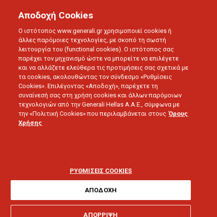
Αποδοχή Cookies
Ο ιστότοπος www.generali.gr χρησιμοποιεί cookies ή
άλλες παρόμοιες τεχνολογίες, με σκοπό τη σωστή
λειτουργία του (functional cookies). Ο ιστότοπος σας
BLOG
ΔΕΛΤΙΑ ΤΥΠΟΥ
παρέχει τον μηχανισμό ώστε να μπορείτε να επιλέγετε
GENERALI ACADEMY 2018: ΣΤΗΡΙΞΗ ΣΤΟΝ ΕΠΑΓΓΕΛΜΑΤΙΑ
και να αλλάζετε ελεύθερα τις προτιμήσεις σας σχετικά με
ΑΣΦΑΛΙΣΤΗ
τα cookies, ακολουθώντας τον σύνδεσμο «Ρυθμίσεις
Cookies». Επιλέγοντας «Αποδοχή», παρέχετε τη
συναίνεσή σας στη χρήση cookies και άλλων παρόμοιων
τεχνολογιών από την Generali Hellas A.A.E., σύμφωνα με
02.02.2018 - 5 λεπτά ανάγνωσης
την «Πολιτική Cookies» που περιλαμβάνεται στους
Όρους
Χρήσης
Generali Academy
2018: Στήριξη στον
ΡΥΘΜΙΣΕΙΣ COOKIES
επαγγελματία
ΑΠΟΔΟΧΗ
ΑΠΟΡΡΙΨΗ