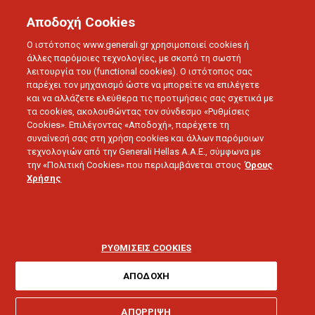
Αποδοχή Cookies
Ο ιστότοπος www.generali.gr χρησιμοποιεί cookies ή
άλλες παρόμοιες τεχνολογίες, με σκοπό τη σωστή
λειτουργία του (functional cookies). Ο ιστότοπος σας
παρέχει τον μηχανισμό ώστε να μπορείτε να επιλέγετε
και να αλλάζετε ελεύθερα τις προτιμήσεις σας σχετικά με
τα cookies, ακολουθώντας τον σύνδεσμο «Ρυθμίσεις
Cookies». Επιλέγοντας «Αποδοχή», παρέχετε τη
συναίνεσή σας στη χρήση cookies και άλλων παρόμοιων
τεχνολογιών από την Generali Hellas A.A.E., σύμφωνα με
την «Πολιτική Cookies» που περιλαμβάνεται στους
Όρους
ΔΕΛΤΙΑ ΤΥΠΟΥ
Χρήσης
Ετήσια Εκδήλωση
Συνεργατών της Generali
ΡΥΘΜΙΣΕΙΣ COOKIES
2020
ΑΠΟΔΟΧΗ
ΑΠΟΡΡΙΨΗ