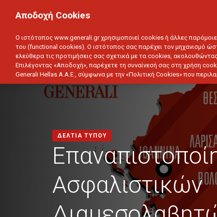
ΙΔΙΩΤΗΣ
ΕΠΙΧΕΙΡΗΣΗ
Αποδοχή Cookies
ΥΓΕΙΑ
ΑΥΤΟΚΙΝΗΤΟ
ΣΠΙΤΙ
ΑΠΟΤΑΜ
Ο ιστότοπος www.generali.gr χρησιμοποιεί cookies ή άλλες παρόμοι
του (functional cookies). Ο ιστότοπος σας παρέχει τον μηχανισμό ώσ
ελεύθερα τις προτιμήσεις σας σχετικά με τα cookies, ακολουθώντας
Επιλέγοντας «Αποδοχή», παρέχετε τη συναίνεσή σας στη χρήση cook
Generali Hellas A.A.E., σύμφωνα με την «Πολιτική Cookies» που περι
ΔΕΛΤΙΑ ΤΥΠΟΥ
Επαναπιστοποί
Ασφαλιστικών
Διαμεσολαβητώ