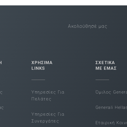
Ακολούθησέ μας
Η
ΧΡΗΣΙΜΑ
ΣΧΕΤΙΚΑ
LINKS
ΜΕ ΕΜΑΣ
ας
Υπηρεσίες Για
Όμιλος Genera
Πελάτες
ας
Generali Hella
Υπηρεσίες Για
Συνεργάτες
Εταιρική Κοι