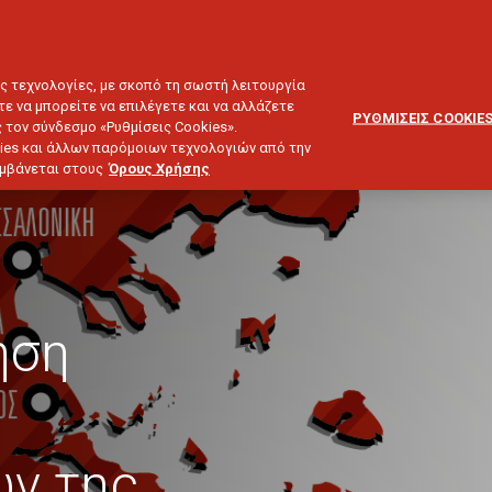
ΕΞΥΠΗΡΕΤΗΣΗ
ΔΙΚΤΥΟ
BLOG
ΠΕΛΑΤΩΝ
ΣΥΝΕΡΓΑΤΩΝ
ΙΕΥΣΗ & ΕΠΕΝΔΥΣΕΙΣ
ΤΑΞΙΔΙ
ΣΚΑΦΟΣ
ΑΣΤΙΚΗ ΕΥΘΥΝΗ
ες τεχνολογίες, με σκοπό τη σωστή λειτουργία
τε να μπορείτε να επιλέγετε και να αλλάζετε
ΡΥΘΜΙΣΕΙΣ COOKIE
 τον σύνδεσμο «Ρυθμίσεις Cookies».
ies και άλλων παρόμοιων τεχνολογιών από την
λαμβάνεται στους
Όρους Χρήσης
ηση
ν της