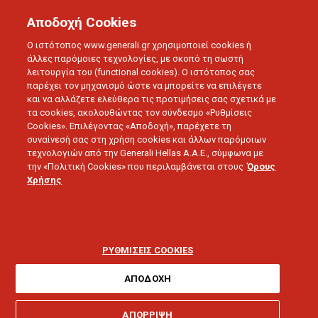
Αποδοχή Cookies
Ο ιστότοπος www.generali.gr χρησιμοποιεί cookies ή
άλλες παρόμοιες τεχνολογίες, με σκοπό τη σωστή
λειτουργία του (functional cookies). Ο ιστότοπος σας
παρέχει τον μηχανισμό ώστε να μπορείτε να επιλέγετε
και να αλλάζετε ελεύθερα τις προτιμήσεις σας σχετικά με
τα cookies, ακολουθώντας τον σύνδεσμο «Ρυθμίσεις
Cookies». Επιλέγοντας «Αποδοχή», παρέχετε τη
συναίνεσή σας στη χρήση cookies και άλλων παρόμοιων
τεχνολογιών από την Generali Hellas A.A.E., σύμφωνα με
την «Πολιτική Cookies» που περιλαμβάνεται στους
Όρους
ΔΕΛΤΙΑ ΤΥΠΟΥ
Χρήσης
Έναρξη καθηκόντων για
τον νέο Διευθυντή
ΡΥΘΜΙΣΕΙΣ COOKIES
Πωλήσεων της Generali
ΑΠΟΔΟΧΗ
ΑΠΟΡΡΙΨΗ