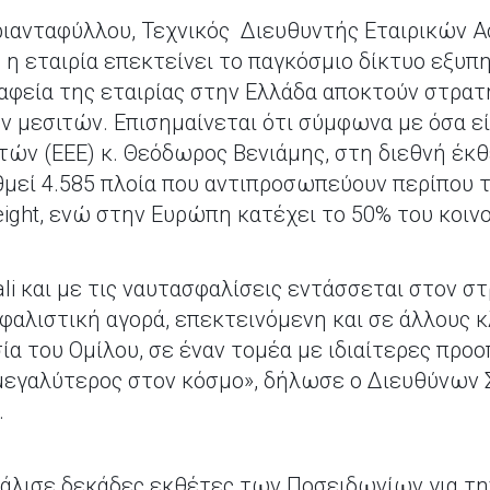
ριανταφύλλου, Τεχνικός Διευθυντής Εταιρικών Α
ο η εταιρία επεκτείνει το παγκόσμιο δίκτυο εξυ
αφεία της εταιρίας στην Ελλάδα αποκτούν στρατ
μεσιτών. Επισημαίνεται ότι σύμφωνα με όσα εί
ν (ΕΕΕ) κ. Θεόδωρος Βενιάμης, στη διεθνή έκθ
μεί 4.585 πλοία που αντιπροσωπεύουν περίπου 
ght, ενώ στην Ευρώπη κατέχει το 50% του κοινο
li και με τις ναυτασφαλίσεις εντάσσεται στον σ
σφαλιστική αγορά, επεκτεινόμενη και σε άλλους 
α του Ομίλου, σε έναν τομέα με ιδιαίτερες προο
 μεγαλύτερος στον κόσμο», δήλωσε ο Διευθύνων 
.
φάλισε δεκάδες εκθέτες των Ποσειδωνίων για τη