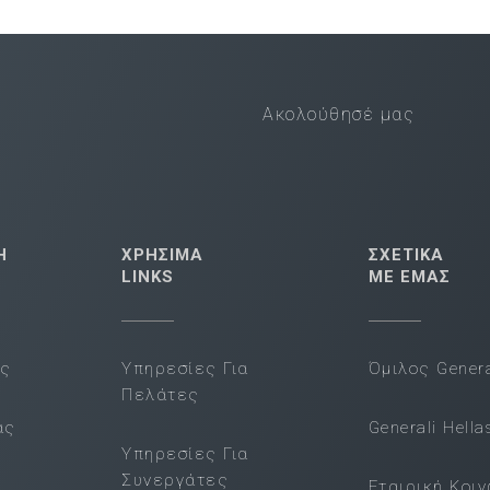
Ακολούθησέ μας
Η
ΧΡΗΣΙΜΑ
ΣΧΕΤΙΚΑ
LINKS
ΜΕ ΕΜΑΣ
ας
Υπηρεσίες Για
Όμιλος Genera
Πελάτες
ας
Generali Hella
Υπηρεσίες Για
Συνεργάτες
Εταιρική Κοι