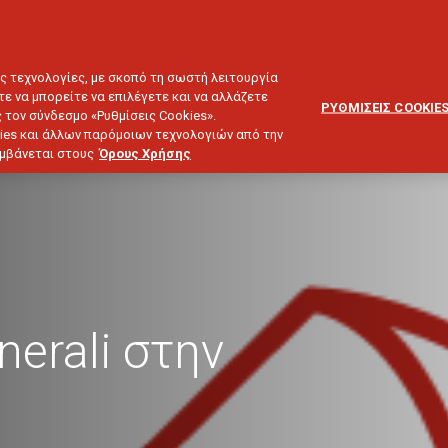
ΕΞΥΠΗΡΕΤΗΣΗ
ΔΙΚΤΥΟ
BLOG
ΠΕΛΑΤΩΝ
ΣΥΝΕΡΓΑΤΩΝ
ΙΕΥΣΗ & ΕΠΕΝΔΥΣΕΙΣ
ΤΑΞΙΔΙ
ΣΚΑΦΟΣ
ΑΣΤΙΚΗ ΕΥΘΥΝΗ
ες τεχνολογίες, με σκοπό τη σωστή λειτουργία
τε να μπορείτε να επιλέγετε και να αλλάζετε
ΡΥΘΜΙΣΕΙΣ COOKIE
 τον σύνδεσμο «Ρυθμίσεις Cookies».
ies και άλλων παρόμοιων τεχνολογιών από την
λαμβάνεται στους
Όρους Χρήσης
erali στην