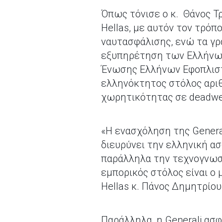
Όπως τόνισε ο κ. Θάνος Τ
Hellas, με αυτόν τον τρόπ
ναυτασφάλισης, ενώ τα γρ
εξυπηρέτηση των Ελλήνων 
Ένωσης Ελλήνων Εφοπλιστώ
ελληνόκτητος στόλος αριθ
χωρητικότητας σε deadwei
«Η ενασχόληση της Genera
διευρύνει την ελληνική α
παράλληλα την τεχνογνωσί
εμπορικός στόλος είναι ο
Hellas κ. Πάνος Δημητρίου
Παράλληλα, η Generali ασ