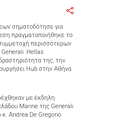
εων σηματοδότησε για
κθεση πραγματοποιήθηκε το
η συμμετοχή περισσότερων
Generali Hellas
δραστηριότητα της, την
ιουργήσει Hub στην Αθήνα
οδέχθηκαν με έκδηλη
λάδου Μarine της Generali
ο κ. Andrea De Gregorio