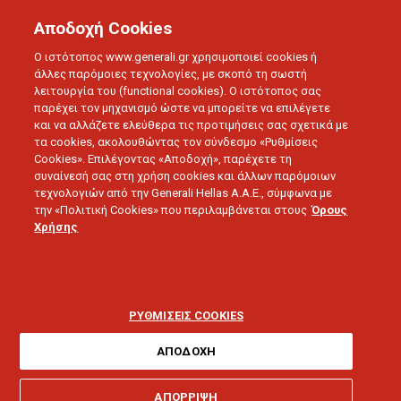
Αποδοχή Cookies
Ο ιστότοπος www.generali.gr χρησιμοποιεί cookies ή
άλλες παρόμοιες τεχνολογίες, με σκοπό τη σωστή
λειτουργία του (functional cookies). Ο ιστότοπος σας
παρέχει τον μηχανισμό ώστε να μπορείτε να επιλέγετε
και να αλλάζετε ελεύθερα τις προτιμήσεις σας σχετικά με
τα cookies, ακολουθώντας τον σύνδεσμο «Ρυθμίσεις
Cookies». Επιλέγοντας «Αποδοχή», παρέχετε τη
συναίνεσή σας στη χρήση cookies και άλλων παρόμοιων
τεχνολογιών από την Generali Hellas A.A.E., σύμφωνα με
ΔΕΛΤΙΑ ΤΥΠΟΥ
την «Πολιτική Cookies» που περιλαμβάνεται στους
Όρους
Εφαρμογή νέας
Χρήσης
επενδυτικής
στρατηγικής από τη
ΡΥΘΜΙΣΕΙΣ COOKIES
Generali
ΑΠΟΔΟΧΗ
ΑΠΟΡΡΙΨΗ