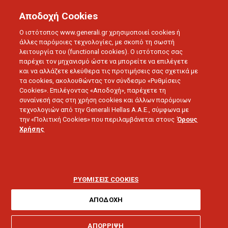
Αποδοχή Cookies
Ο ιστότοπος www.generali.gr χρησιμοποιεί cookies ή
άλλες παρόμοιες τεχνολογίες, με σκοπό τη σωστή
λειτουργία του (functional cookies). Ο ιστότοπος σας
BLOG
ΔΕΛΤΙΑ ΤΥΠΟΥ
παρέχει τον μηχανισμό ώστε να μπορείτε να επιλέγετε
ΑΣΤΙΚΗ ΕΥΘΥΝΗ ΕΠΙΧΕΙΡΗΣΕΩΝ ΑΠΟ ΤΗΝ GENERALI: ΑΠΛΑ
και να αλλάζετε ελεύθερα τις προτιμήσεις σας σχετικά με
ΚΑΙ ΓΡΗΓΟΡΑ
τα cookies, ακολουθώντας τον σύνδεσμο «Ρυθμίσεις
Cookies». Επιλέγοντας «Αποδοχή», παρέχετε τη
συναίνεσή σας στη χρήση cookies και άλλων παρόμοιων
τεχνολογιών από την Generali Hellas A.A.E., σύμφωνα με
11.10.2024 - 5 λεπτά ανάγνωσης
την «Πολιτική Cookies» που περιλαμβάνεται στους
Όρους
Χρήσης
Αστική Ευθύνη
Επιχειρήσεων από την
ΡΥΘΜΙΣΕΙΣ COOKIES
Generali: Απλά και
ΑΠΟΔΟΧΗ
ΑΠΟΡΡΙΨΗ