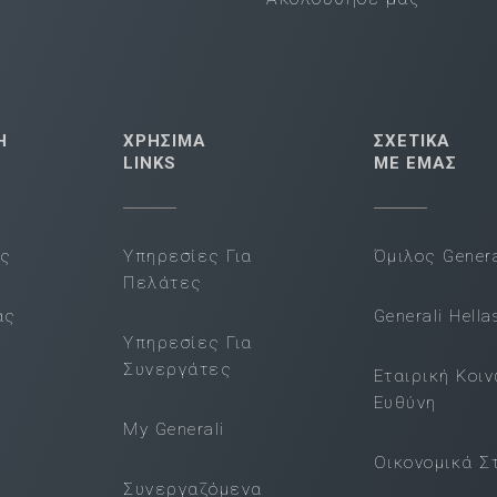
Η
ΧΡΗΣΙΜΑ
ΣΧΕΤΙΚΑ
LINKS
ΜΕ ΕΜΑΣ
ας
Υπηρεσίες Για
Όμιλος Genera
Πελάτες
ας
Generali Hella
Υπηρεσίες Για
Συνεργάτες
Εταιρική Κοι
Ευθύνη
My Generali
Οικονομικά Σ
Συνεργαζόμενα