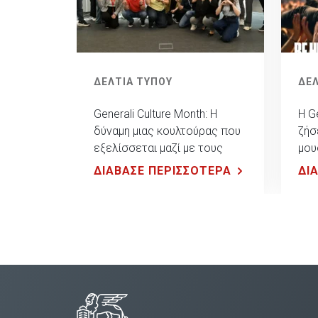
ΔΕΛΤΙΑ ΤΥΠΟΥ
ΔΕΛ
Generali Culture Month: Η
Η G
δύναμη μιας κουλτούρας που
ζήσ
εξελίσσεται μαζί με τους
μου
ανθρώπους της
Rel
ΔΙΑΒΑΣΕ ΠΕΡΙΣΣΟΤΕΡΑ
ΔΙ