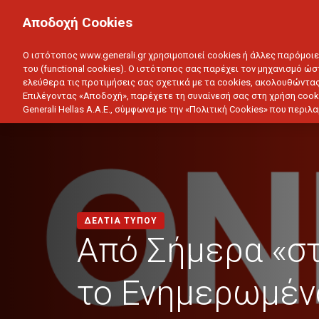
ΙΔΙΩΤΗΣ
ΕΠΙΧΕΙΡΗΣΗ
Αποδοχή Cookies
ΥΓΕΙΑ
ΑΥΤΟΚΙΝΗΤΟ
ΣΠΙΤΙ
ΑΠΟΤΑΜ
Ο ιστότοπος www.generali.gr χρησιμοποιεί cookies ή άλλες παρόμοι
του (functional cookies). Ο ιστότοπος σας παρέχει τον μηχανισμό ώσ
ελεύθερα τις προτιμήσεις σας σχετικά με τα cookies, ακολουθώντας
Επιλέγοντας «Αποδοχή», παρέχετε τη συναίνεσή σας στη χρήση cook
Generali Hellas A.A.E., σύμφωνα με την «Πολιτική Cookies» που περι
ΔΕΛΤΙΑ ΤΥΠΟΥ
Από Σήμερα «σ
το Ενημερωμένο