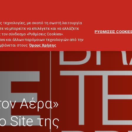
ΕΞΥΠΗΡΕΤΗΣΗ
ΔΙΚΤΥΟ
BLOG
ΠΕΛΑΤΩΝ
ΣΥΝΕΡΓΑΤΩΝ
ΙΕΥΣΗ & ΕΠΕΝΔΥΣΕΙΣ
ΤΑΞΙΔΙ
ΣΚΑΦΟΣ
ΑΣΤΙΚΗ ΕΥΘΥΝΗ
ες τεχνολογίες, με σκοπό τη σωστή λειτουργία
τε να μπορείτε να επιλέγετε και να αλλάζετε
ΡΥΘΜΙΣΕΙΣ COOKIE
 τον σύνδεσμο «Ρυθμίσεις Cookies».
ies και άλλων παρόμοιων τεχνολογιών από την
λαμβάνεται στους
Όρους Χρήσης
τον Αέρα»
 Site της