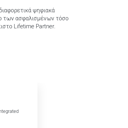
 διαφορετικά ψηφιακά
σο των ασφαλισμένων τόσο
στο Lifetime Partner.
ntegrated