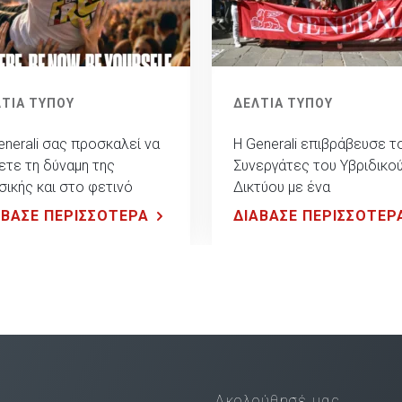
ΤΙΑ ΤΥΠΟΥ
ΔΕΛΤΙΑ ΤΥΠΟΥ
enerali σας προσκαλεί να
Η Generali επιβράβευσε τ
ετε τη δύναμη της
Συνεργάτες του Υβριδικο
σικής και στο φετινό
Δικτύου με ένα
ease Athens Festival!
πολυδιάστατο ταξίδι
ΑΒΑΣΕ ΠΕΡΙΣΣΟΤΕΡΑ
ΔΙΑΒΑΣΕ ΠΕΡΙΣΣΟΤΕΡ
εμπειρίας στη Βαρκελώνη
Ακολούθησέ μας