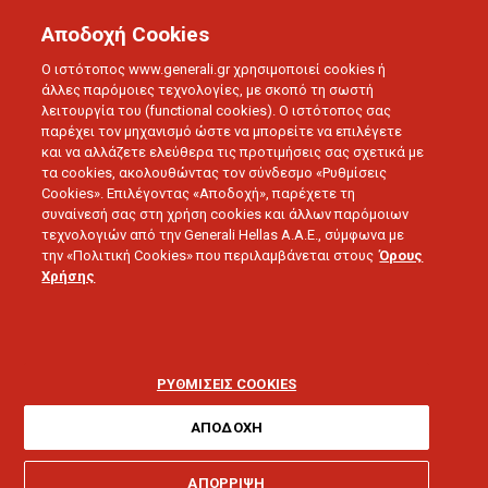
Αποδοχή Cookies
Ο ιστότοπος www.generali.gr χρησιμοποιεί cookies ή
άλλες παρόμοιες τεχνολογίες, με σκοπό τη σωστή
λειτουργία του (functional cookies). Ο ιστότοπος σας
παρέχει τον μηχανισμό ώστε να μπορείτε να επιλέγετε
και να αλλάζετε ελεύθερα τις προτιμήσεις σας σχετικά με
τα cookies, ακολουθώντας τον σύνδεσμο «Ρυθμίσεις
Cookies». Επιλέγοντας «Αποδοχή», παρέχετε τη
συναίνεσή σας στη χρήση cookies και άλλων παρόμοιων
τεχνολογιών από την Generali Hellas A.A.E., σύμφωνα με
την «Πολιτική Cookies» που περιλαμβάνεται στους
Όρους
Χρήσης
ΔΕΛΤΙΑ ΤΥΠΟΥ
Επτά Βραβεία για την
Generali!
ΡΥΘΜΙΣΕΙΣ COOKIES
ΑΠΟΔΟΧΗ
ΑΠΟΡΡΙΨΗ