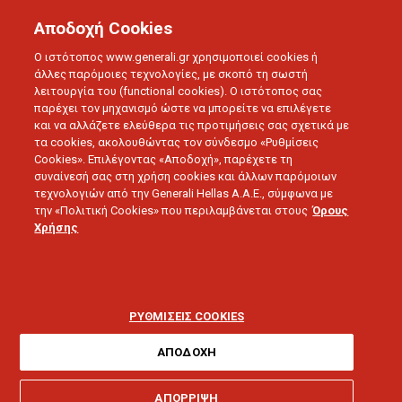
Αποδοχή Cookies
Ο ιστότοπος www.generali.gr χρησιμοποιεί cookies ή
άλλες παρόμοιες τεχνολογίες, με σκοπό τη σωστή
λειτουργία του (functional cookies). Ο ιστότοπος σας
παρέχει τον μηχανισμό ώστε να μπορείτε να επιλέγετε
και να αλλάζετε ελεύθερα τις προτιμήσεις σας σχετικά με
τα cookies, ακολουθώντας τον σύνδεσμο «Ρυθμίσεις
Cookies». Επιλέγοντας «Αποδοχή», παρέχετε τη
συναίνεσή σας στη χρήση cookies και άλλων παρόμοιων
τεχνολογιών από την Generali Hellas A.A.E., σύμφωνα με
BUSINESS WISE
την «Πολιτική Cookies» που περιλαμβάνεται στους
Όρους
Συναισθηματική
Χρήσης
Νοημοσύνη στην
εργασία: Πώς να τη
ΡΥΘΜΙΣΕΙΣ COOKIES
βελτιώσετε
ΑΠΟΔΟΧΗ
ΑΠΟΡΡΙΨΗ