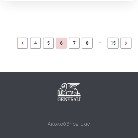
...
4
5
6
7
8
15
Ακολούθησέ μας