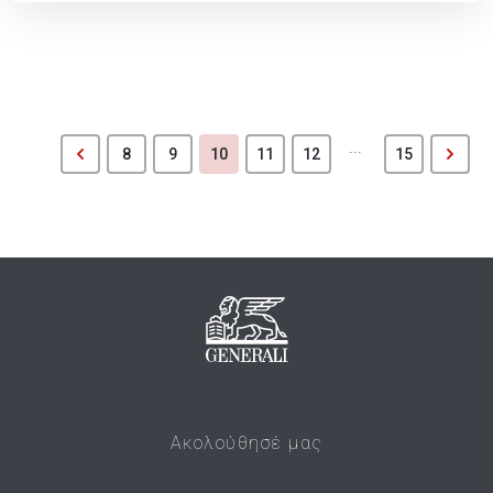
...
8
9
10
11
12
15
Ακολούθησέ μας