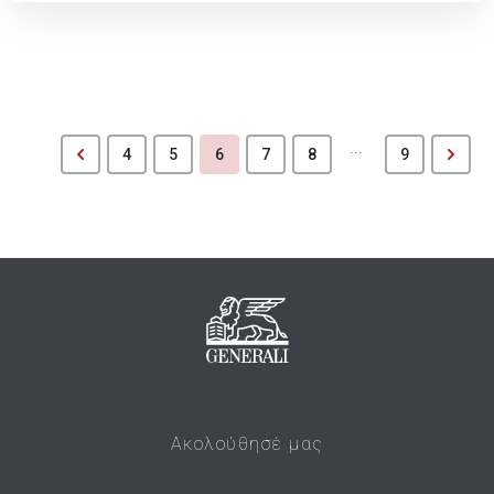
...
4
5
6
7
8
9
Ακολούθησέ μας