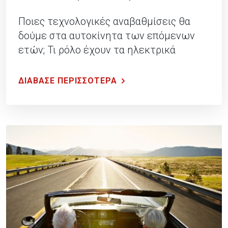
Ποιες τεχνολογικές αναβαθμίσεις θα
δούμε στα αυτοκίνητα των επόμενων
ετών; Τι ρόλο έχουν τα ηλεκτρικά
οχήματα; Διαβάστε περισσότερα στο
Blog της Generali!.
ΔΙΑΒΑΣΕ ΠΕΡΙΣΣΟΤΕΡΑ