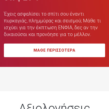
τμημάτων του
Δόση
Έχεις ασφαλίσει το σπίτι σου έναντι
στεγαστικού
πυρκαγιάς, πλημμύρας και σεισμού;
Μάθε τι
δανείου
ισχύει για την έκπτωση ΕΝΦΙΑ, δες αν την
Δαπάνη μελετών
δικαιούσαι και προνόησε για το μέλλον.
και έκδοσης
αδειών
Αστική ευθύνη
MAΘΕ ΠΕΡΙΣΣΟΤΕΡΑ
από πυρκαγιά
Αναπροσαρμογή
Ασφαλισμένου
Κεφαλαίου
λόγω αύξησης
δείκτη τιμών
καταναλωτή
Προστασία
υπασφάλισης
Αξιολογήσεις