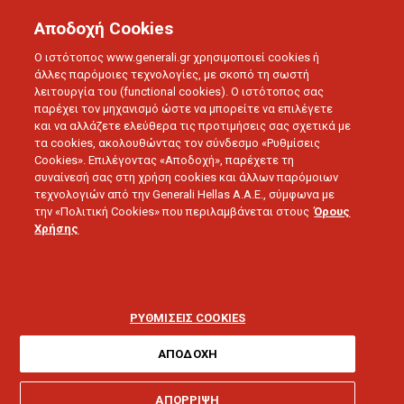
Αποδοχή Cookies
Ο ιστότοπος www.generali.gr χρησιμοποιεί cookies ή
άλλες παρόμοιες τεχνολογίες, με σκοπό τη σωστή
λειτουργία του (functional cookies). Ο ιστότοπος σας
παρέχει τον μηχανισμό ώστε να μπορείτε να επιλέγετε
ΑΣΦΑΛΕΙΑ ΣΠΙΤΙΟΥ
και να αλλάζετε ελεύθερα τις προτιμήσεις σας σχετικά με
Home Style
τα cookies, ακολουθώντας τον σύνδεσμο «Ρυθμίσεις
Cookies». Επιλέγοντας «Αποδοχή», παρέχετε τη
συναίνεσή σας στη χρήση cookies και άλλων παρόμοιων
Η πιο προσιτή επιλογή για την προστασία της
τεχνολογιών από την Generali Hellas A.A.E., σύμφωνα με
την «Πολιτική Cookies» που περιλαμβάνεται στους
Όρους
περιουσίας σου
Χρήσης
ΡΥΘΜΙΣΕΙΣ COOKIES
ΑΣΦΑΛΕΙΑ ΣΠΙΤΙΟΥ
HOME STYLE
ΑΠΟΔΟΧΗ
ΑΠΟΡΡΙΨΗ