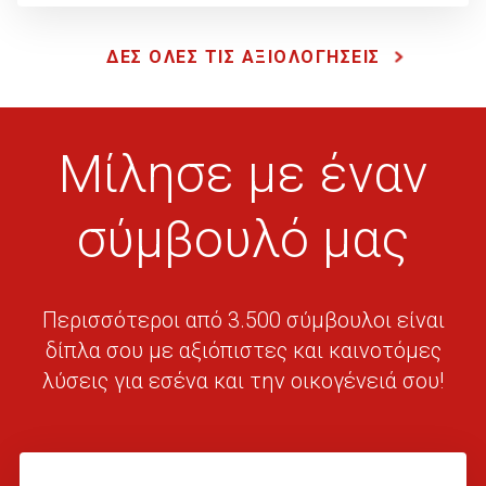
χαλάζι)
Διατάραξη
ΔΕΣ ΟΛΕΣ ΤΙΣ ΑΞΙΟΛΟΓΗΣΕΙΣ
δημόσιας τάξης
Κακόβουλες
ενέργειες
Μίλησε με έναν
Τρομοκρατικές
ενέργειες
σύμβουλό μας
*
Aπαραίτητες
καλύψεις για
την έκπτωση
στον ΕΝΦΙΑ
Περισσότεροι από 3.500 σύμβουλοι είναι
δίπλα σου με αξιόπιστες και καινοτόμες
λύσεις για εσένα και την οικογένειά σου!