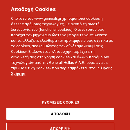
Αποδοχή Cookies
Ο ιστότοπος www.generali.gr χρησιμοποιεί cookies ή
άλλες παρόμοιες τεχνολογίες, με σκοπό τη σωστή
λειτουργία του (functional cookies). Ο ιστότοπος σας
παρέχει τον μηχανισμό ώστε να μπορείτε να επιλέγετε
και να αλλάζετε ελεύθερα τις προτιμήσεις σας σχετικά με
Ασφάλεια
Σπιτιού
τα cookies, ακολουθώντας τον σύνδεσμο «Ρυθμίσεις
Cookies». Επιλέγοντας «Αποδοχή», παρέχετε τη
Ολοκληρωμένες καλύψεις για πλήρη
συναίνεσή σας στη χρήση cookies και άλλων παρόμοιων
τεχνολογιών από την Generali Hellas A.A.E., σύμφωνα με
προστασία
την «Πολιτική Cookies» που περιλαμβάνεται στους
Όρους
Χρήσης
ΡΥΘΜΙΣΕΙΣ COOKIES
ΑΠΟΔΟΧΗ
ΜΑΘΕ ΠΕΡΙΣΣΟΤΕΡΑ
ΑΠΟΡΡΙΨΗ