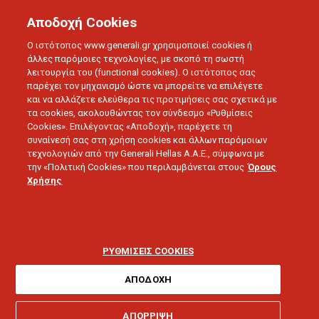
Αποδοχή Cookies
Ο ιστότοπος www.generali.gr χρησιμοποιεί cookies ή
άλλες παρόμοιες τεχνολογίες, με σκοπό τη σωστή
λειτουργία του (functional cookies). Ο ιστότοπος σας
παρέχει τον μηχανισμό ώστε να μπορείτε να επιλέγετε
και να αλλάζετε ελεύθερα τις προτιμήσεις σας σχετικά με
ΑΣΦΑΛΕΙΑ ΣΚΑΦΟΥΣ
τα cookies, ακολουθώντας τον σύνδεσμο «Ρυθμίσεις
Ασφάλεια Σκάφους Αναψυχής
Cookies». Επιλέγοντας «Αποδοχή», παρέχετε τη
συναίνεσή σας στη χρήση cookies και άλλων παρόμοιων
Επίλεξε τη σιγουριά για τα θαλάσσια ταξίδια
τεχνολογιών από την Generali Hellas A.A.E., σύμφωνα με
σου
την «Πολιτική Cookies» που περιλαμβάνεται στους
Όρους
Χρήσης
ΡΥΘΜΙΣΕΙΣ COOKIES
ΑΣΦΑΛΙΣΗ ΣΚΑΦΟΥΣ
ΑΠΟΔΟΧΗ
ΑΠΟΡΡΙΨΗ