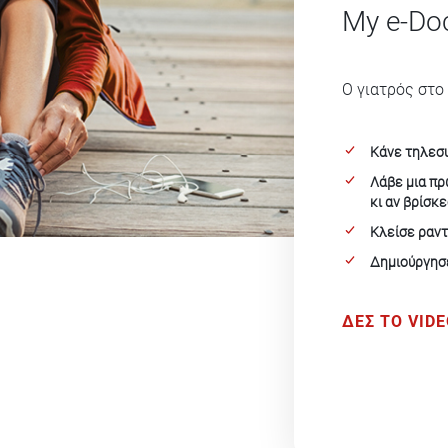
My e-Do
Ο γιατρός στο
Κάνε τηλεσ
Λάβε μια π
κι αν βρίσκε
Κλείσε ραντ
Δημιούργησ
ΔΕΣ ΤΟ VID