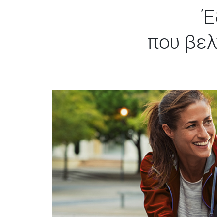
Έ
που βελ